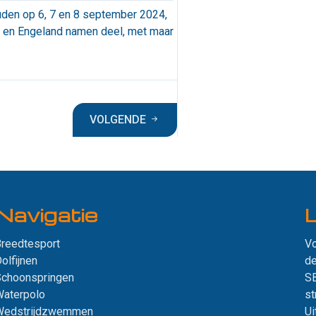
den op 6, 7 en 8 september 2024,
 en Engeland namen deel, met maar
VOLGENDE
Navigatie
L
reedtesport
Vo
olfijnen
de
Schoonspringen
SB
aterpolo
st
Wedstrijdzwemmen
Ui