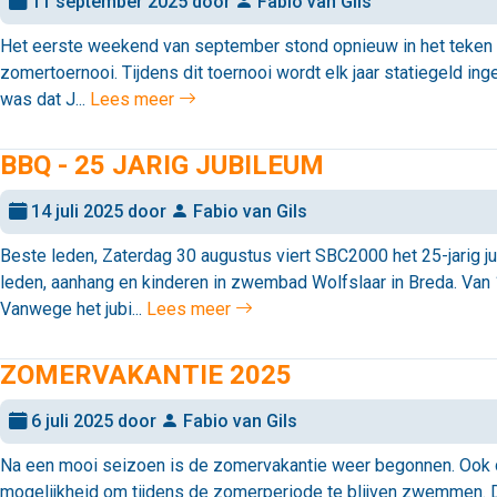
11 september 2025 door
Fabio van Gils
Het eerste weekend van september stond opnieuw in het teken va
zomertoernooi. Tijdens dit toernooi wordt elk jaar statiegeld in
was dat J...
Lees meer
BBQ - 25 JARIG JUBILEUM
14 juli 2025 door
Fabio van Gils
Beste leden, Zaterdag 30 augustus viert SBC2000 het 25-jarig j
leden, aanhang en kinderen in zwembad Wolfslaar in Breda. Van 
Vanwege het jubi...
Lees meer
ZOMERVAKANTIE 2025
6 juli 2025 door
Fabio van Gils
Na een mooi seizoen is de zomervakantie weer begonnen. Ook dit
mogelijkheid om tijdens de zomerperiode te blijven zwemmen.