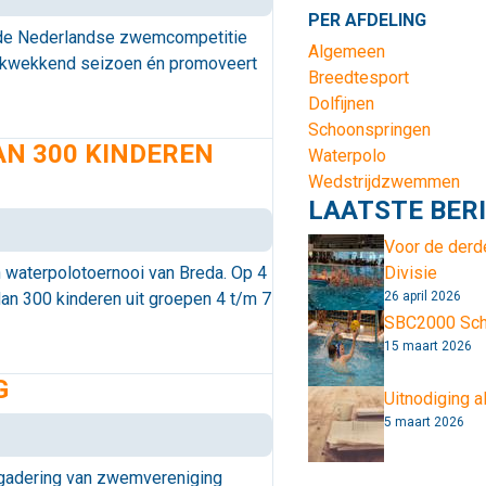
PER AFDELING
n de Nederlandse zwemcompetitie
Algemeen
rukwekkend seizoen én promoveert
Breedtesport
Dolfijnen
Schoonspringen
AN 300 KINDEREN
Waterpolo
Wedstrijdzwemmen
LAATSTE BER
Voor de derd
n waterpolotoernooi van Breda. Op 4
Divisie
an 300 kinderen uit groepen 4 t/m 7
26 april 2026
SBC2000 Scho
15 maart 2026
G
Uitnodiging 
5 maart 2026
ergadering van zwemvereniging