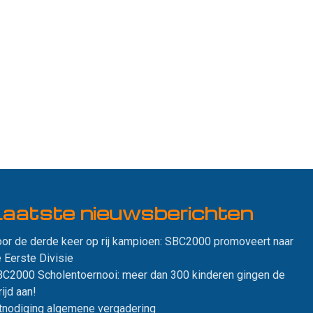
aatste nieuws­berichten
or de derde keer op rij kampioen: SBC2000 promoveert naar
 Eerste Divisie
C2000 Scholentoernooi: meer dan 300 kinderen gingen de
rijd aan!
tnodiging algemene vergadering