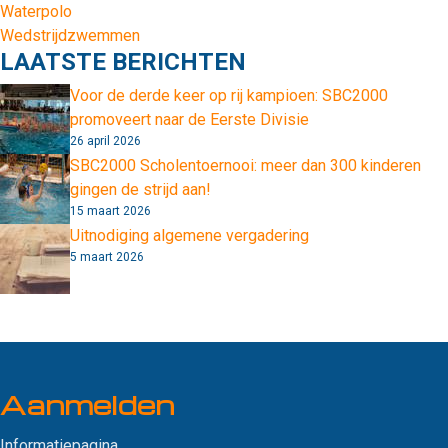
Waterpolo
Wedstrijdzwemmen
LAATSTE BERICHTEN
Voor de derde keer op rij kampioen: SBC2000
promoveert naar de Eerste Divisie
26 april 2026
SBC2000 Scholentoernooi: meer dan 300 kinderen
gingen de strijd aan!
15 maart 2026
Uitnodiging algemene vergadering
5 maart 2026
Aanmelden
Informatiepagina