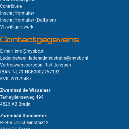
Contributie
Inschrijfformulier
Inschrijfformulier (Dolfijnen)
Vrijwilligerswerk
Contact­gegevens
E-mail:
info@mysbc.nl
Ledenbeheer:
ledenadministratie@mysbc.nl
Vertrouwenspersoon:
Riet Janssen
IBAN: NL73INGB0002757192
KVK: 20129487
Zwembad de Wisselaar
Terheijdenseweg 494
4826 AB Breda
Zwembad Sonsbeeck
Pieter Christiaanstraat 2