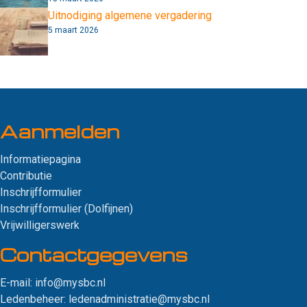
Uitnodiging algemene vergadering
5 maart 2026
Aanmelden
Informatiepagina
Contributie
Inschrijfformulier
Inschrijfformulier (Dolfijnen)
Vrijwilligerswerk
Contact­gegevens
E-mail:
info@mysbc.nl
Ledenbeheer:
ledenadministratie@mysbc.nl