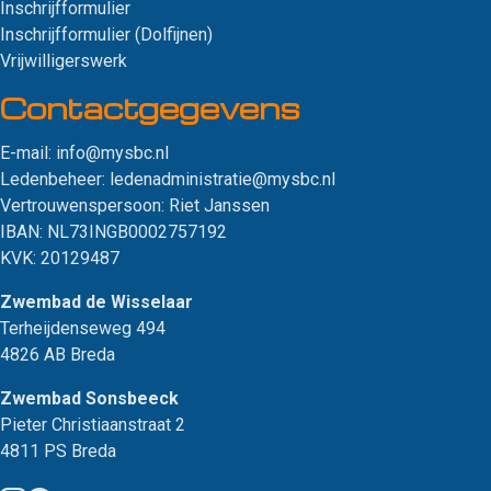
Inschrijfformulier
Inschrijfformulier (Dolfijnen)
Vrijwilligerswerk
Contact­gegevens
E-mail:
info@mysbc.nl
Ledenbeheer:
ledenadministratie@mysbc.nl
Vertrouwenspersoon:
Riet Janssen
IBAN: NL73INGB0002757192
KVK: 20129487
Zwembad de Wisselaar
Terheijdenseweg 494
4826 AB Breda
Zwembad Sonsbeeck
Pieter Christiaanstraat 2
4811 PS Breda