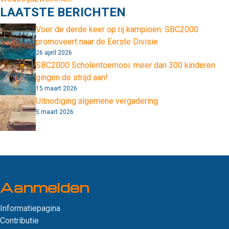
LAATSTE BERICHTEN
Voor de derde keer op rij kampioen: SBC2000
promoveert naar de Eerste Divisie
26 april 2026
SBC2000 Scholentoernooi: meer dan 300 kinderen
gingen de strijd aan!
15 maart 2026
Uitnodiging algemene vergadering
5 maart 2026
Aanmelden
Informatiepagina
Contributie