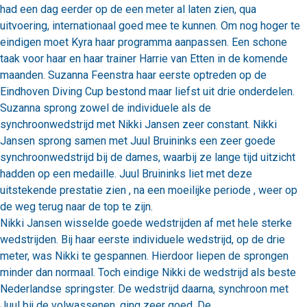
had een dag eerder op de een meter al laten zien, qua
uitvoering, internationaal goed mee te kunnen. Om nog hoger te
eindigen moet Kyra haar programma aanpassen. Een schone
taak voor haar en haar trainer Harrie van Etten in de komende
maanden. Suzanna Feenstra haar eerste optreden op de
Eindhoven Diving Cup bestond maar liefst uit drie onderdelen.
Suzanna sprong zowel de individuele als de
synchroonwedstrijd met Nikki Jansen zeer constant. Nikki
Jansen sprong samen met Juul Bruininks een zeer goede
synchroonwedstrijd bij de dames, waarbij ze lange tijd uitzicht
hadden op een medaille. Juul Bruininks liet met deze
uitstekende prestatie zien , na een moeilijke periode , weer op
de weg terug naar de top te zijn.
Nikki Jansen wisselde goede wedstrijden af met hele sterke
wedstrijden. Bij haar eerste individuele wedstrijd, op de drie
meter, was Nikki te gespannen. Hierdoor liepen de sprongen
minder dan normaal. Toch eindige Nikki de wedstrijd als beste
Nederlandse springster. De wedstrijd daarna, synchroon met
Juul bij de volwassenen, ging zeer goed. De