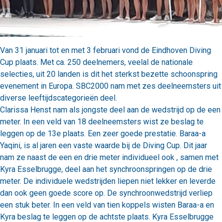
Van 31 januari tot en met 3 februari vond de Eindhoven Diving
Cup plaats. Met ca. 250 deelnemers, veelal de nationale
selecties, uit 20 landen is dit het sterkst bezette schoonspring
evenement in Europa. SBC2000 nam met zes deelneemsters uit
diverse leeftijdscategorieën deel.
Clarissa Henst nam als jongste deel aan de wedstrijd op de een
meter. In een veld van 18 deelneemsters wist ze beslag te
leggen op de 13e plaats. Een zeer goede prestatie. Baraa-a
Yaqini, is al jaren een vaste waarde bij de Diving Cup. Dit jaar
nam ze naast de een en drie meter individueel ook , samen met
Kyra Esselbrugge, deel aan het synchroonspringen op de drie
meter. De individuele wedstrijden liepen niet lekker en leverde
dan ook geen goede score op. De synchroonwedstrijd verliep
een stuk beter. In een veld van tien koppels wisten Baraa-a en
Kyra beslag te leggen op de achtste plaats. Kyra Esselbrugge