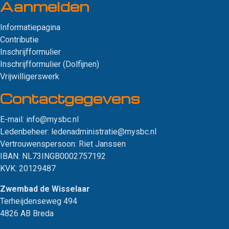
Aanmelden
Informatiepagina
Contributie
Inschrijfformulier
Inschrijfformulier (Dolfijnen)
Vrijwilligerswerk
Contact­gegevens
E-mail:
info@mysbc.nl
Ledenbeheer:
ledenadministratie@mysbc.nl
Vertrouwenspersoon:
Riet Janssen
IBAN: NL73INGB0002757192
KVK: 20129487
Zwembad de Wisselaar
Terheijdenseweg 494
4826 AB Breda