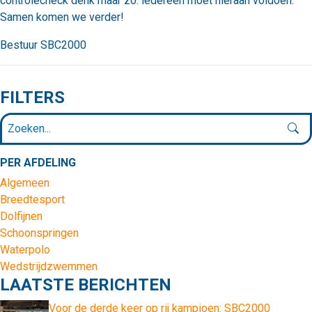
controlecheck denk maar zo: iedereen moet hieraan voldoen:
Samen komen we verder!
Bestuur SBC2000
FILTERS
PER AFDELING
Algemeen
Breedtesport
Dolfijnen
Schoonspringen
Waterpolo
Wedstrijdzwemmen
LAATSTE BERICHTEN
Voor de derde keer op rij kampioen: SBC2000