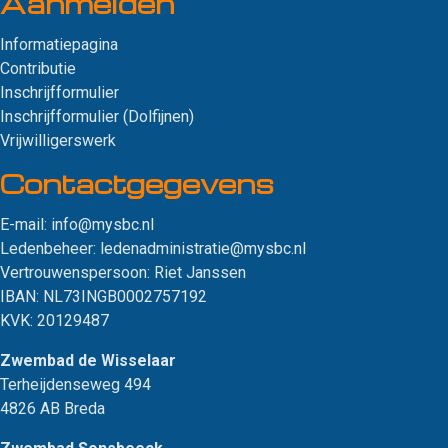
Aanmelden
Informatiepagina
Contributie
Inschrijfformulier
Inschrijfformulier (Dolfijnen)
Vrijwilligerswerk
Contact­gegevens
E-mail:
info@mysbc.nl
Ledenbeheer:
ledenadministratie@mysbc.nl
Vertrouwenspersoon:
Riet Janssen
IBAN: NL73INGB0002757192
KVK: 20129487
Zwembad de Wisselaar
Terheijdenseweg 494
4826 AB Breda